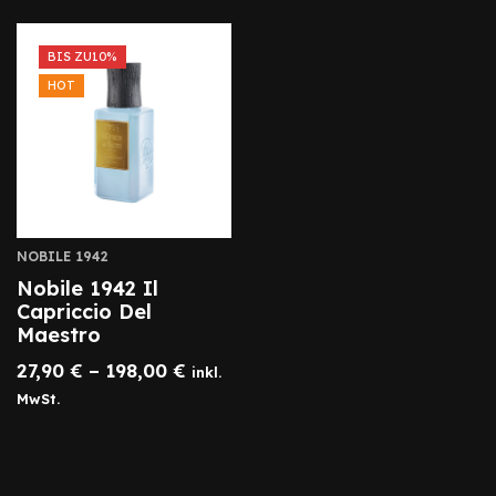
BIS ZU
10%
HOT
NOBILE 1942
Nobile 1942 Il
Capriccio Del
Maestro
27,90
€
–
198,00
€
inkl.
MwSt.