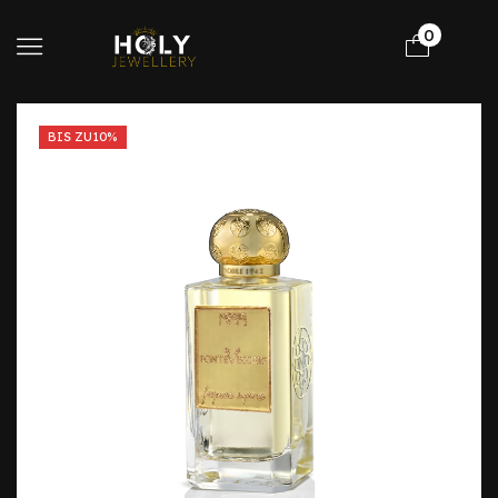
0
BIS ZU
10%