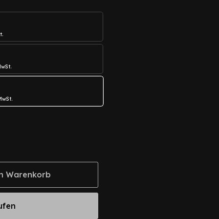
t.
MwSt.
 MwSt.
n Warenkorb
ufen