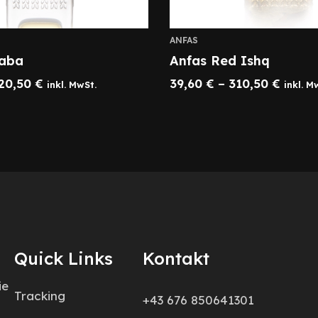
ANFAS
haba
Anfas Red Ishq
20,50
€
39,60
€
–
310,50
€
inkl. MwSt.
inkl. M
Quick Links
Kontakt
ie
Tracking
+43 676 850641301