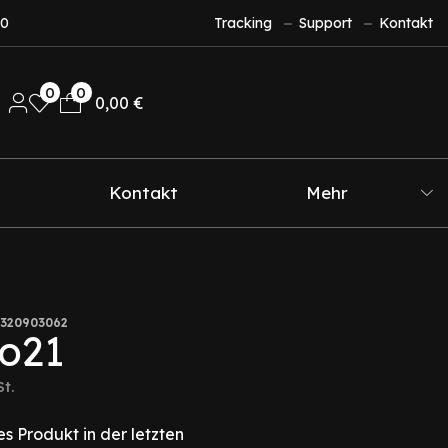
10
Tracking
Support
Kontakt
0
0
0,00
€
Kontakt
Mehr
320903062
no21
St.
s Produkt in der letzten