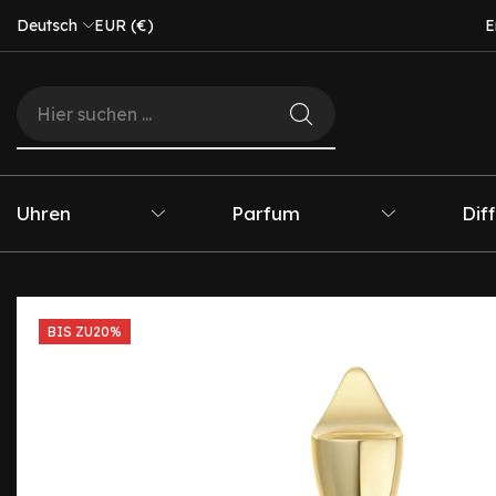
Deutsch
EUR (€)
E
Uhren
Parfum
Dif
BIS ZU
20%