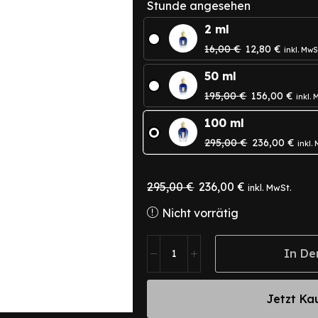
Stunde angesehen
2 ml
16,00
€
12,80
€
inkl. MwS
50 ml
195,00
€
156,00
€
inkl. 
100 ml
295,00
€
236,00
€
inkl.
295,00
€
236,00
€
inkl. MwSt.
Nicht vorrätig
In De
Jetzt Ka