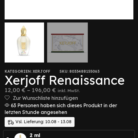
KATEGORIEN:
XERJOFF
SKU:
8033488155063
Xerjoff Renaissance
12,00
€
–
196,00
€
inkl. MwSt.
Zur Wunschliste hinzufügen
63 Personen haben sich dieses Produkt in der
letzten Stunde angesehen
Vsl. Lieferung: 10.08 - 13.08
2 ml