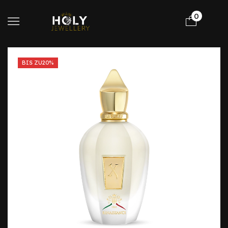
0
BIS ZU
20%