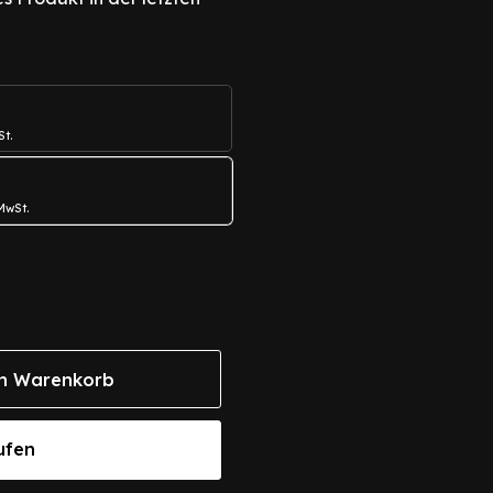
St.
 MwSt.
n Warenkorb
ufen