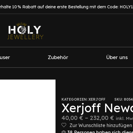
rhalte 10 % Rabatt auf deine erste Bestellung mit dem Code: HOLY
fuser
Zubehör
Über uns
KATEGORIEN:
XERJOFF
SKU:
8054
Xerjoff New
40,00
€
–
232,00
€
inkl. Mw
Zur Wunschliste hinzufügen
38 Personen haben sich diese