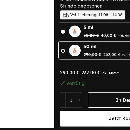
Stunde angesehen
Vsl. Lieferung: 11.08 - 14.08
5 ml
50,00
€
40,00
€
inkl. Mw
50 ml
290,00
€
232,00
€
inkl.
290,00
€
232,00
€
inkl. MwSt.
Vorrätig
In De
Jetzt Ka