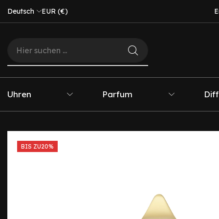
Deutsch
EUR (€)
E
Uhren
Parfum
Dif
BIS ZU
20%