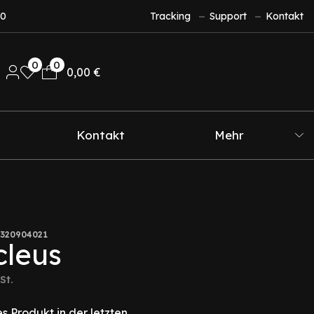
10
Tracking
Support
Kontakt
0
0
0,00
€
Kontakt
Mehr
320904021
cleus
St.
s Produkt in der letzten