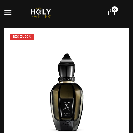
0
BIS ZU
20%