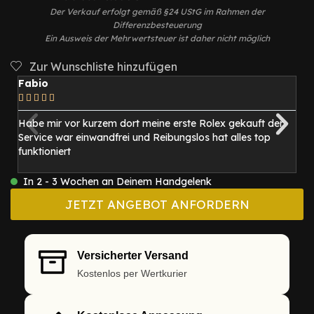
Der Verkauf erfolgt gemäß §24 UStG im Rahmen der
Differenzbesteuerung
Ein Ausweis der Mehrwertsteuer ist daher nicht möglich
Zur Wunschliste hinzufügen
Fabio
M






Habe mir vor kurzem dort meine erste Rolex gekauft der
I
Service war einwandfrei und Reibungslos hat alles top
be
funktioniert
1
mi
In 2 - 3 Wochen an Deinem Handgelenk
JETZT ANGEBOT ANFORDERN
Versicherter Versand
Kostenlos per Wertkurier