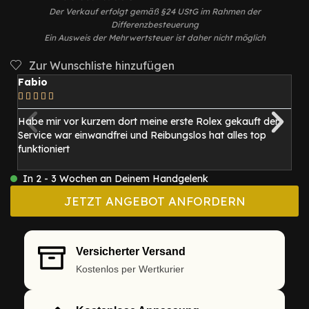
Der Verkauf erfolgt gemäß §24 UStG im Rahmen der
Differenzbesteuerung
Ein Ausweis der Mehrwertsteuer ist daher nicht möglich
Zur Wunschliste hinzufügen
Fabio
M






Habe mir vor kurzem dort meine erste Rolex gekauft der
I
Service war einwandfrei und Reibungslos hat alles top
be
funktioniert
1
mi
In 2 - 3 Wochen an Deinem Handgelenk
JETZT ANGEBOT ANFORDERN
Versicherter Versand
Kostenlos per Wertkurier