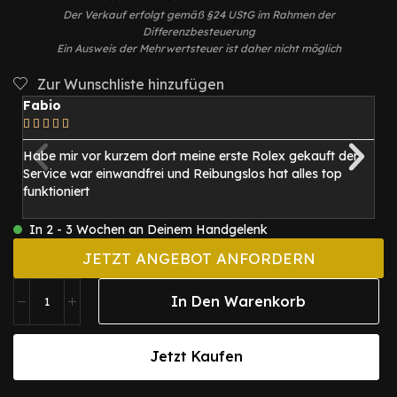
Der Verkauf erfolgt gemäß §24 UStG im Rahmen der
Differenzbesteuerung
Ein Ausweis der Mehrwertsteuer ist daher nicht möglich
Zur Wunschliste hinzufügen
Fabio
M






Habe mir vor kurzem dort meine erste Rolex gekauft der
I
Service war einwandfrei und Reibungslos hat alles top
be
funktioniert
1
mi
In 2 - 3 Wochen an Deinem Handgelenk
JETZT ANGEBOT ANFORDERN
In Den Warenkorb
Jetzt Kaufen