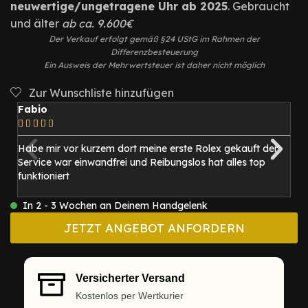
neuwertige/ungetragene Uhr ab 2025
. Gebraucht
und älter
ab ca. 9.600€
Der Verkauf erfolgt gemäß §24 UStG im Rahmen der
Differenzbesteuerung
Ein Ausweis der Mehrwertsteuer ist daher nicht möglich
Zur Wunschliste hinzufügen
Fabio
M






Habe mir vor kurzem dort meine erste Rolex gekauft der
I
Service war einwandfrei und Reibungslos hat alles top
be
funktioniert
1
mi
In 2 - 3 Wochen an Deinem Handgelenk
JETZT ANGEBOT ANFORDERN
Versicherter Versand
Kostenlos per Wertkurier