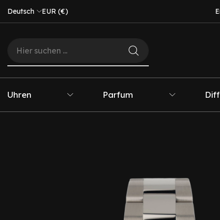
Deutsch
EUR (€)
E
Uhren
Parfum
Dif