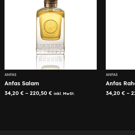
ANFAS
ANFAS
Anfas Salam
Anfas Ra
34,20
€
–
220,50
€
34,20
€
–
2
inkl. MwSt.