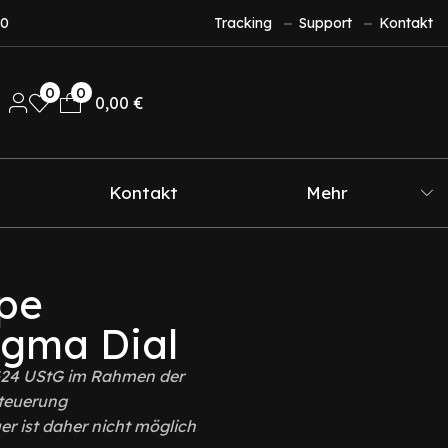
10
Tracking
Support
Kontakt
0
0
0,00
€
Kontakt
Mehr
ppe
igma Dial
§24 UStG im Rahmen der
teuerung
r ist daher nicht möglich