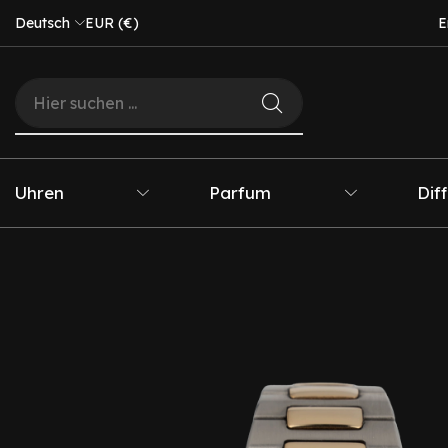
Deutsch
EUR (€)
E
Uhren
Parfum
Dif