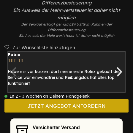
Differenzbesteuerung
Ein Ausweis der Mehrwertsteuer ist daher nicht
möglich
Der Verkauf erfolgt gemäß §24 UStG im Rahmen der
Differenzbesteuerung
Ein Ausweis der Mehrwertsteuer ist daher nicht möglich
Zur Wunschliste hinzufügen
Fabio
M






Habe mir vor kurzem dort meine erste Rolex gekauft der
I
Service war einwandfrei und Reibungslos hat alles top
be
funktioniert
1
mi
In 2 - 3 Wochen an Deinem Handgelenk
JETZT ANGEBOT ANFORDERN
Versicherter Versand