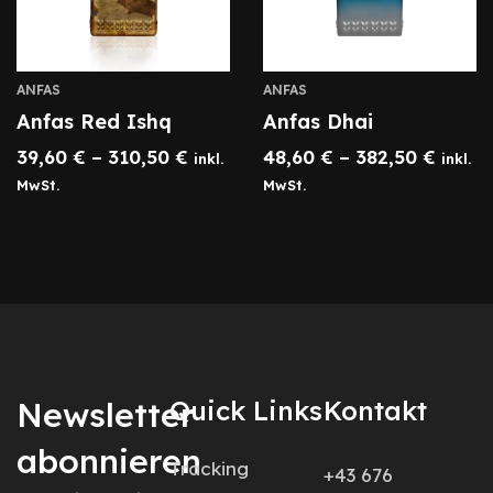
ANFAS
ANFAS
Anfas Red Ishq
Anfas Dhai
39,60
€
–
310,50
€
48,60
€
–
382,50
€
inkl.
inkl.
MwSt.
MwSt.
Newsletter
Quick Links
Kontakt
abonnieren
Tracking
+43 676