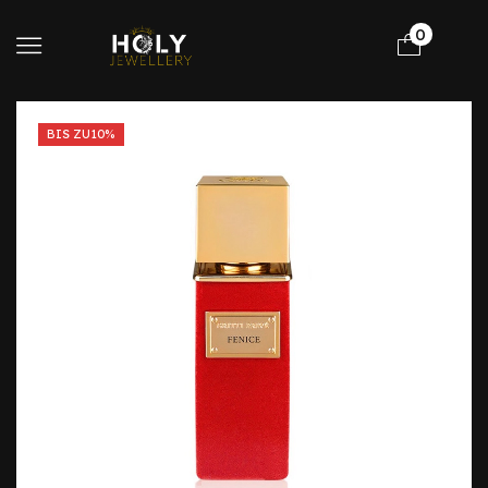
0
BIS ZU
10%