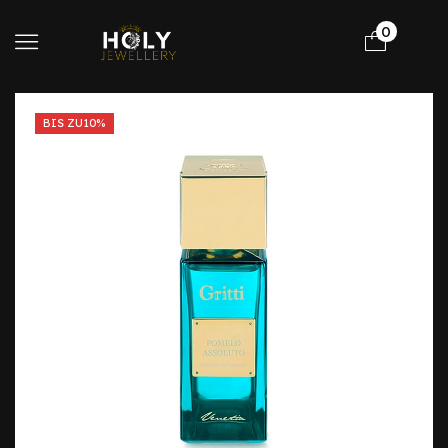
0
BIS ZU
10%