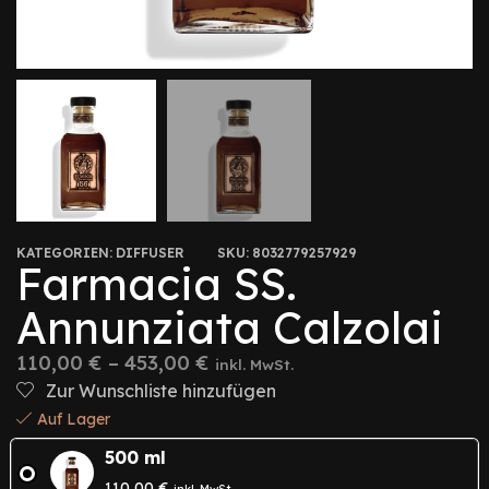
KATEGORIEN:
DIFFUSER
SKU:
8032779257929
Farmacia SS.
Annunziata Calzolai
110,00
€
–
453,00
€
inkl. MwSt.
Zur Wunschliste hinzufügen
Auf Lager
500 ml
110,00
€