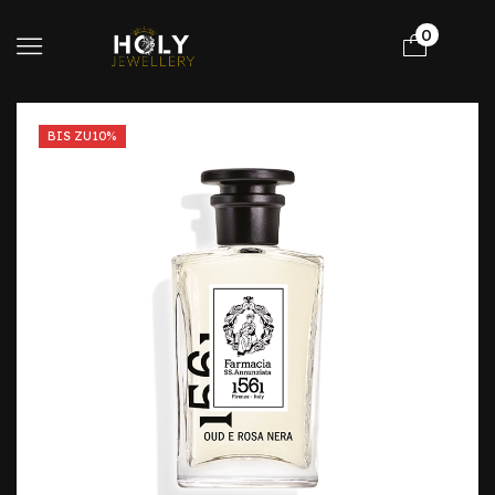
0
BIS ZU
10%