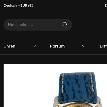
Deutsch
EUR (€)
E
Uhren
Parfum
Dif