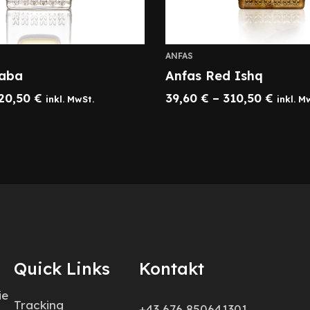
ANFAS
haba
Anfas Red Ishq
20,50
€
39,60
€
–
310,50
€
inkl. MwSt.
inkl. M
Quick Links
Kontakt
ie
Tracking
+43 676 850641301