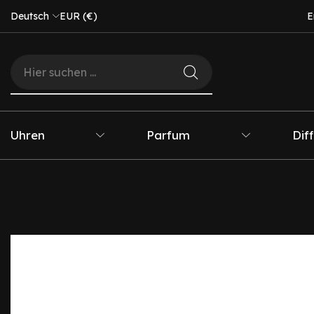
Deutsch
EUR (€)
E
Uhren
Parfum
Dif