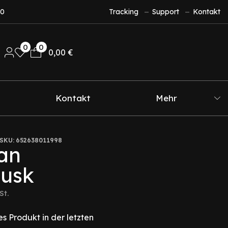
10
Tracking
Support
Kontakt
0
0
0,00
€
Kontakt
Mehr
SKU:
652638011998
ian
usk
St.
s Produkt in der letzten