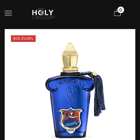
0
BIS ZU
10%