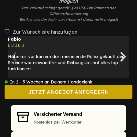
möglich
Der Verkauf erfolgt gemäß §24 UStG im Rahmen der
Differenzbesteuerung
Ein Ausweis der Mehrwertsteuer ist daher nicht möglich
Zur Wunschliste hinzufügen
Fabio
M






Habe mir vor kurzem dort meine erste Rolex gekauft der
I
Service war einwandfrei und Reibungslos hat alles top
be
funktioniert
1
mi
In 2 - 3 Wochen an Deinem Handgelenk
JETZT ANGEBOT ANFORDERN
Versicherter Versand
Kostenlos per Wertkurier