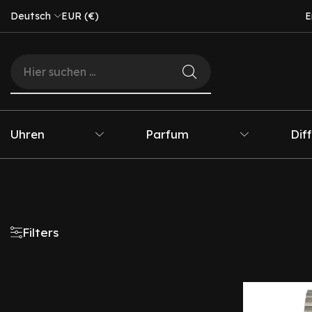
Deutsch
EUR (€)
E
Uhren
Parfum
Dif
Filters